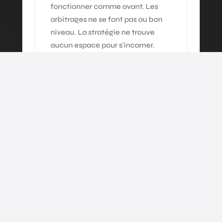
fonctionner comme avant. Les
arbitrages ne se font pas au bon
niveau. La stratégie ne trouve
aucun espace pour s'incarner.
◉ Ways of working
Les modes de collaboration ne
sont pas redéfinis
Les équipes coopèrent encore
selon l'ancienne logique. Les
interfaces entre fonctions restent
floues. Le travail informel
compense ce que le système ne
fait pas.